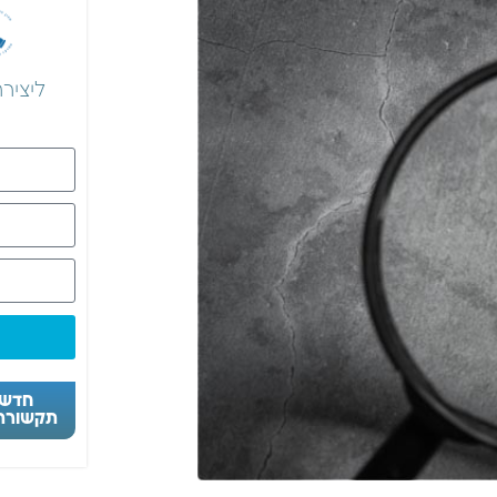
ליציר
חדש! 
תקשורת 