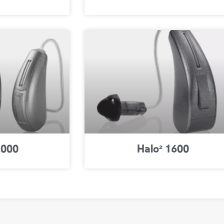
2000
Halo² 1600