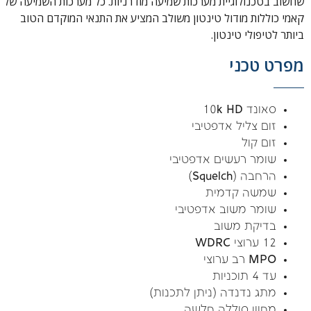
שחשוב בטכנולוגיית מערכות שמיעה מודרניות. כל מערכות השמיעה של
קאמי כוללות מודול טינטון משולב המציע את התנאי המוקדם הטוב
ביותר לטיפולי טינטון.
מפרט טכני
סאונד 10k HD
זום צליל אדפטיבי
זום קול
שומר רעשים אדפטיבי
הרחבה (Squelch)
שמשה קדמית
שומר משוב אדפטיבי
בדיקת משוב
12 ערוצי WDRC
MPO רב ערוצי
עד 4 תוכניות
מתג נדנדה (ניתן לתכנות)
מחוון סוללה חלשה