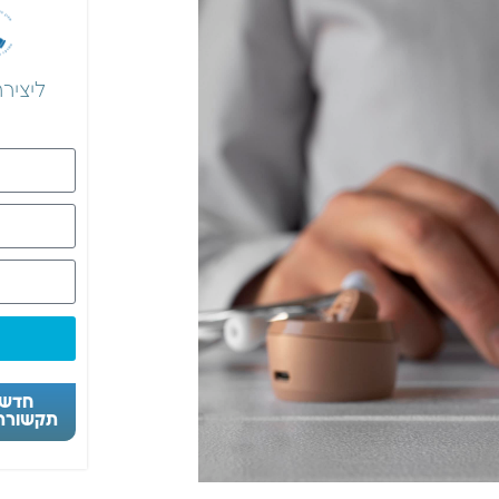
ליציר
חדש! 
תקשורת 