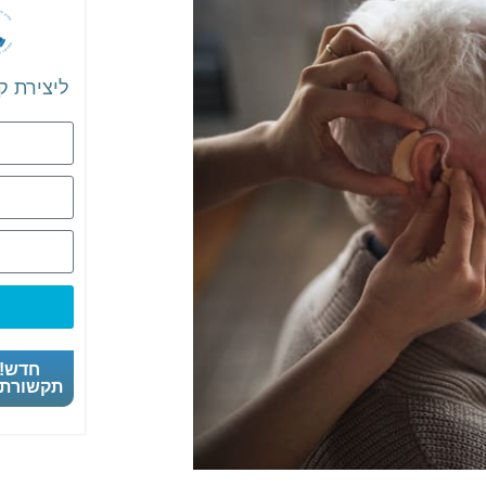
ליצירת ק
חדש! 
תקשורת 