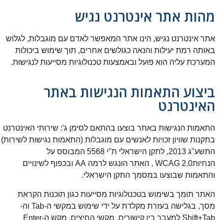
מהות אתר אינטרנט נגיש
אתר אינטרנט נגיש, הינו אתר המאפשר לאדם עם מוגבלות, לגלוש
באותה רמת יעילות והנאה כגולשים אחרים, תוך שימוש ביכולות
המערכת עליה הוא פועל ובאמצעות טכנולוגיות מסייעות לנגישות.
ביצוע התאמות הנגישות באתר
האינטרנט
התאמות הנגישות באתר בוצעו בהתאם לסימן ג': שירותי האינטרנט
בתקנות שוויון זכויות לאנשים עם מוגבלות (התאמות נגישות לשירות)
התשע"ג 2013, לתקן הישראלי ת"י 5568 המבוסס על
הנחיותWCAG 2.0 , האתר הונגש לרמה AA ובכפוף לשינויים
והתאמות שבוצעו במסמך התקן הישראלי.
האתר תומך בשימוש בטכנולוגיות מסייעות כגון תוכנות הקראת
מסך, בגלישה בעזרת מקלדת על ידי שימוש במקשי ה-Tab וה-
Shift+Tab למעבר בין קישורים, מקשי החיצים, מקש ה-Enter