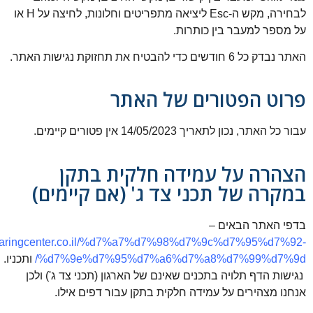
לבחירה, מקש ה-Esc ליציאה מתפריטים וחלונות, לחיצה על H או
על מספר למעבר בין כותרות.
האתר נבדק כל 6 חודשים כדי להבטיח את תחזוקת נגישות האתר.
פרוט הפטורים של האתר
עבור כל האתר, נכון לתאריך 14/05/2023 אין פטורים קיימים.
הצהרה על עמידה חלקית בתקן
במקרה של תכני צד ג' (אם קיימים)
בדפי האתר הבאים –
/hearingcenter.co.il/%d7%a7%d7%98%d7%9c%d7%95%d7%92-
%d7%9e%d7%95%d7%a6%d7%a8%d7%99%d7%9d/
ותכניו.
נגישות הדף תלויה בתכנים שאינם של הארגון (תכני צד ג') ולכן
אנחנו מצהירים על עמידה חלקית בתקן עבור דפים אילו.