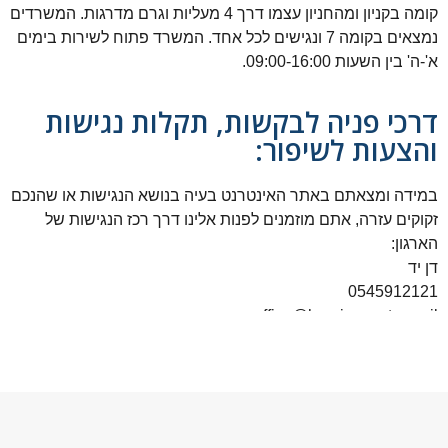
קומה בקניון ומהחניון עצמו דרך 4 מעליות וגרם מדרגות. המשרדים
נמצאים בקומה 7 ונגישים לכל אחד. המשרד פתוח לשירות בימים
א'-ה' בין השעות 09:00-16:00.
דרכי פניה לבקשות, תקלות נגישות
והצעות לשיפור:
במידה ומצאתם באתר האינטרנט בעיה בנושא הנגישות או שהנכם
זקוקים עזרה, אתם מוזמנים לפנות אלינו דרך רכז הנגישות של
הארגון:
דן יד
0545912121
office@hearingcenter.co.il
שלמה המלך 39, קריית אונו, בניין A, קומה 7.
המשרד פתוח לשירות בימים א'-ה' בין השעות 09:00-16:00