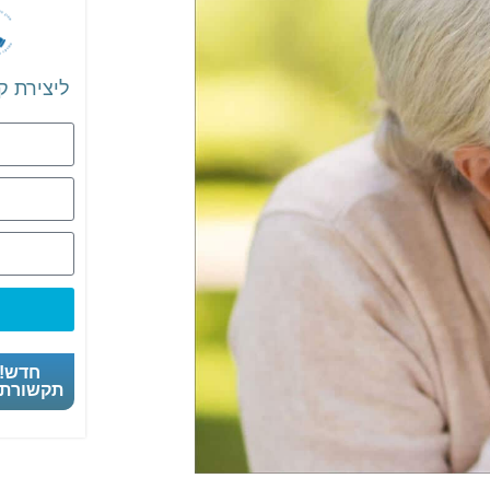
ליצירת ק
חדש! 
תקשורת 